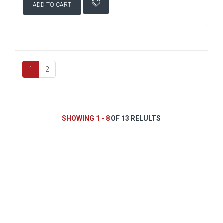
ADD TO CART
1
2
SHOWING 1 - 8
OF 13 RELULTS