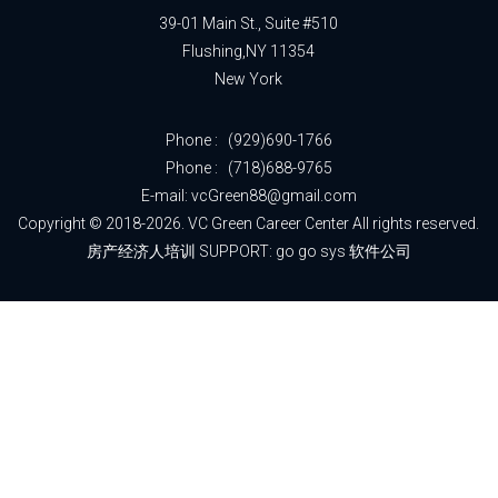
39-01 Main St., Suite #510
Flushing,NY 11354
New York
Phone :
(929)690-1766
Phone :
(718)688-9765
E-mail: vcGreen88@gmail.com
Copyright © 2018-2026. VC Green Career Center All rights reserved.
房产经济人培训 SUPPORT:
go go sys 软件公司